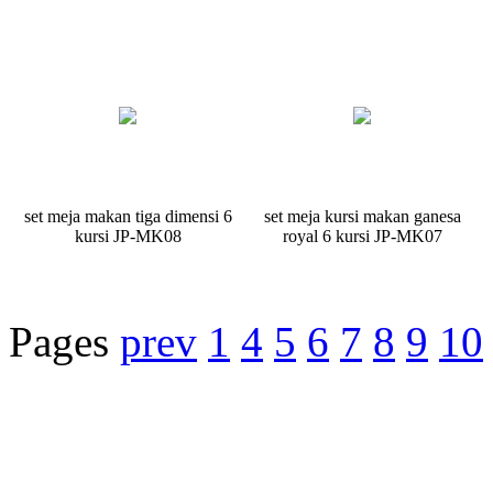
set meja makan tiga dimensi 6
set meja kursi makan ganesa
kursi JP-MK08
royal 6 kursi JP-MK07
Pages
prev
1
4
5
6
7
8
9
10