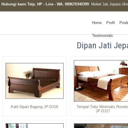
Hubungi kami Telp. HP - Line - WA. 089670340399
Mebel Jati Jepara Uki
Home
Profil
Prod
Testimonials
Dipan Jati Jep
Katil Dipan Bagong JP-DJ18
Tempat Tidur Minimalis Rosett
JP-DJ17