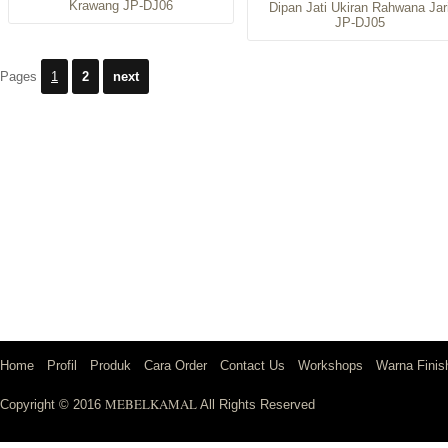
Krawang JP-DJ06
Dipan Jati Ukiran Rahwana Jar
JP-DJ05
Pages
1
2
next
Home
Profil
Produk
Cara Order
Contact Us
Workshops
Warna Finis
MEBELKAMAL
Copyright © 2016
All Rights Reserved