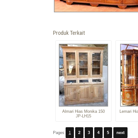
Produk Terkait
Almari Hias Monika 150
Lemari Hi
JP-LH15
Pages
1
2
3
4
5
next