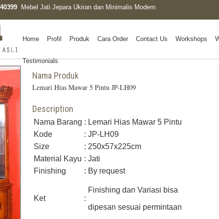
0340399
Mebel Jati Jepara Ukiran dan Minimalis Modern
Home
Profil
Produk
Cara Order
Contact Us
Workshops
W
Testimonials
Nama Produk
Lemari Hias Mawar 5 Pintu JP-LH09
Description
Nama Barang
:
Lemari Hias Mawar 5 Pintu
Kode
:
JP-LH09
Size
:
250x57x225cm
Material Kayu
:
Jati
Finishing
:
By request
Finishing dan Variasi bisa
Ket
:
dipesan sesuai permintaan