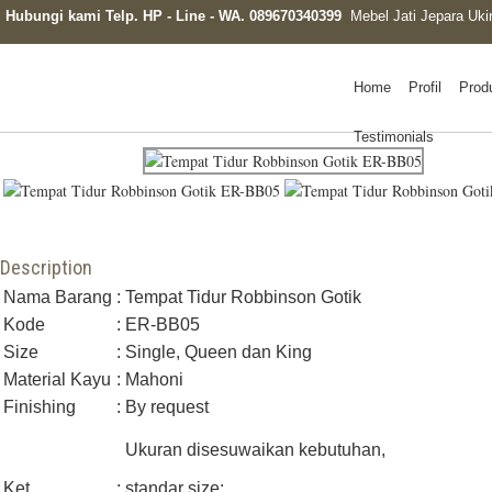
Hubungi kami Telp. HP - Line - WA. 089670340399
Mebel Jati Jepara Uki
Home
Profil
Prod
Testimonials
Description
Nama Barang
:
Tempat Tidur Robbinson Gotik
Kode
:
ER-BB05
Size
:
Single, Queen dan King
Material Kayu
:
Mahoni
Finishing
:
By request
Ukuran disesuwaikan kebutuhan,
Ket
:
standar size: