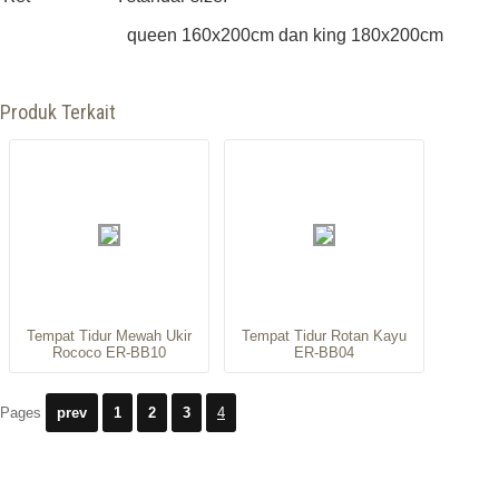
queen 160x200cm dan king 180x200cm
Produk Terkait
Tempat Tidur Mewah Ukir
Tempat Tidur Rotan Kayu
Rococo ER-BB10
ER-BB04
Pages
prev
1
2
3
4