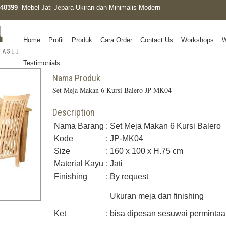
0340399
Mebel Jati Jepara Ukiran dan Minimalis Modern
Home
Profil
Produk
Cara Order
Contact Us
Workshops
W
Testimonials
Nama Produk
Set Meja Makan 6 Kursi Balero JP-MK04
Description
Nama Barang
:
Set Meja Makan 6 Kursi Balero
Kode
:
JP-MK04
Size
:
160 x 100 x H.75 cm
Material Kayu
:
Jati
Finishing
:
By request
Ukuran meja dan finishing
Ket
:
bisa dipesan sesuwai permintaa