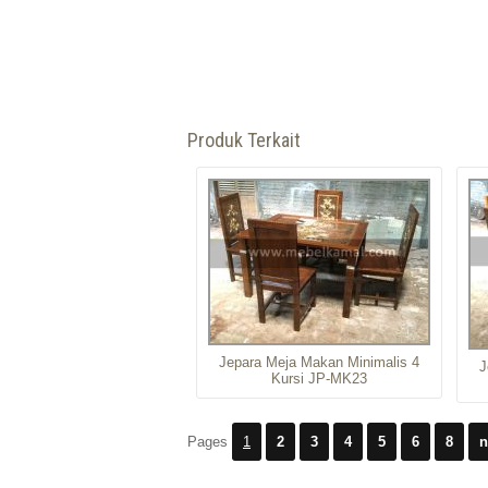
Produk Terkait
Jepara Meja Makan Minimalis 4
J
Kursi JP-MK23
Pages
1
2
3
4
5
6
8
n