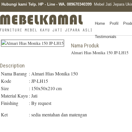
Hubungi kami Telp. HP - Line - WA. 089670340399
Mebel Jati Jepara Uki
Home
Profil
Prod
Testimonials
Nama Produk
Almari Hias Monika 150 JP-LH15
Description
Nama Barang
:
Almari Hias Monika 150
Kode
:
JP-LH15
Size
:
150x50x210 cm
Material Kayu
:
Jati
Finishing
:
By request
Ket
:
sedia mentahan dan matengan