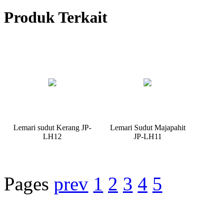
Produk Terkait
Lemari sudut Kerang JP-
Lemari Sudut Majapahit
LH12
JP-LH11
Pages
prev
1
2
3
4
5