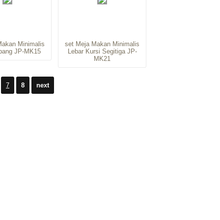
Makan Minimalis
set Meja Makan Minimalis
epang JP-MK15
Lebar Kursi Segitiga JP-
MK21
7
8
next