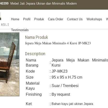
0340399
Mebel Jati Jepara Ukiran dan Minimalis Modern
Home
Profil
Produk
Cara Order
Contact Us
Workshops
W
Testimonials
Nama Produk
Jepara Meja Makan Minimalis 4 Kursi JP-MK23
Description
Nama
Jepara Meja Makan Minimali
:
Barang
Kursi
Kode
:
JP-MK23
Size
:
95 x 95 x H.75 cm
Material
:
Suar / Trembesi
Kayu
Finishing
:
By request
Ket
:
Bahan kayu jati ukiran Jepara