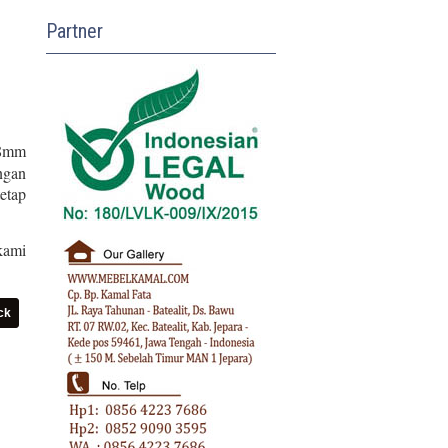
Partner
 8mm
ngan
etap
kami