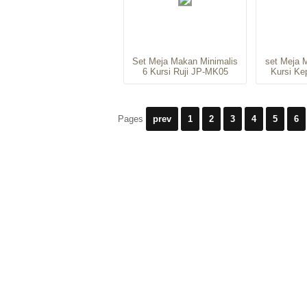
Set Meja Makan Minimalis
set Meja 
6 Kursi Ruji JP-MK05
Kursi K
Pages
prev
1
2
3
4
5
6