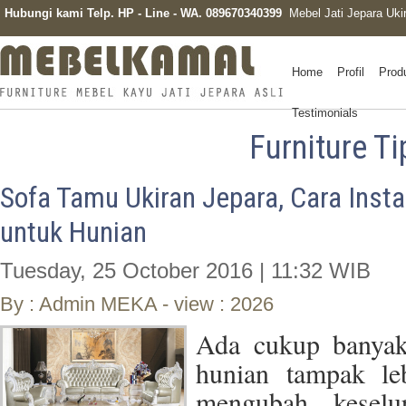
Hubungi kami Telp. HP - Line - WA. 089670340399
Mebel Jati Jepara Uki
Home
Profil
Prod
Testimonials
Furniture Ti
Sofa Tamu Ukiran Jepara, Cara Ins
untuk Hunian
Tuesday, 25 October 2016 | 11:32 WIB
By : Admin MEKA - view : 2026
Ada cukup banyak
hunian tampak le
mengubah keselur